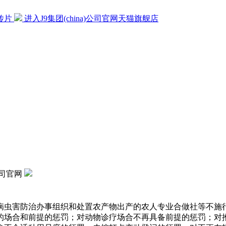
宣传片
进入J9集团(china)公司官网天猫旗舰店
)公司官网
虫害防治办事组织和处置农产物出产的农人专业合做社等不施行
的场合和前提的惩罚；对动物诊疗场合不再具备前提的惩罚；对