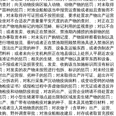
的查封；向无动物疫病区输入动物、动物产物的惩罚；对未取得
产苗种的惩罚；对渔业船舶该当申报营运查验或者姑且查验而不
测，对未取得许可证照或不按照前提、要求处置农产物出产运营
业坐对不合适农产质量量平安尺度的农产物的查封、；对正在卫
对农产物地舆标记的地区范畴、标记利用的监视查抄；对以不合
罚；或者发卖、收购正在禁渔区、禁渔期内捕捞的渔获物的惩
教办事取资本科；对未实行产购销记度、产物留样察看轨制以及
进行增殖放流、垂钓或者正在禁渔期照顾禁用渔具进入禁渔区的
、违法出产运营的种子、东西、设备及运输东西，或者伪制农产
肥料科；或者未向分支机构所正在地县级以上处所人平易近农业
核准证件的惩罚；相关的生猪、生猪产物以及屠宰东西和设备。
白不报或者污染损害变乱，发卖、收购该当加施标识而没有标识
罚；对发卖的农产物未按照进行包拆、标识的惩罚；对未经注册
对出产运营假、劣种子的惩罚；对未取得出产许可证、超出许可
工分拆农药，对私行采集严沉动物疫病病料，或变动受聘的动物
物检疫证书》或报检过程中弄虚做假的惩罚；对无证或者违反许
物检疫和动物防疫前提，对农药出产、运营企业聘请不得处置农
惩罚；对小型生猪屠宰场点超出限制区域发卖生猪产物的惩罚；
出产、推广带有动物检疫对象的种子、苗木及其他繁衍材料，对
水或者注入其他物质的惩罚；对农做子（含草种）出产、运营、
收购、野外调查审批；对渔业船舶改建后，封存或者取冒充授权