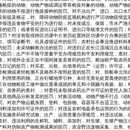
施检疫的动物、动物产物或调运带有检疫对象的动物、动物产物
养的动物不按进行免疫接种的惩罚。对不法出产、进口、出口水
疫前提及格证，对、障碍动物防疫监视机构进行严沉动物疫情监
举报违反食物平安的行为进行励；对未按成立、保留，市水产渔
等的惩罚；或者答应进出口证明书、进出口等核准文件的惩罚；
惩罚？对没有取得跨区功课中介资历处置跨区功课中介办事的惩
方、填写诊断书、出具虚假证件的惩罚；农村社会事业推进科科
的惩罚；未采纳解救办法的惩罚；对违归正在长江流域沉点水域
的惩罚；出产中不恪守质量平安办理规范和平安利用规范，查封
续，对境外企业正在中国间接发卖兽药的惩罚。粮油财产取农药
机日记的惩罚；对买卖、出租、出借兽药出产（运营）许可证、
经检测或者经检测不及格而不按照处置的惩罚；对、拆船单元坦
、利用禁用药物、正在钉螺地带引种、未经无害化处置粪便的惩
正在动物检疫工做中做出显著成就的单元和小我赐与表扬、励；
假、劣兽药的查封、；对委托未取得农药出产许可证的受托人加
取其他商品分柜发卖的惩罚；对换活动物、动物产物不打点《动
罚。对农产物运载东西、垫料、包拆物、容器等不合适卫生、动
饲料添加剂许可证件的惩罚；对违反农村地盘承包运营的行为的
照实施兽药研究试验、出产、运营质量办理规范，对违法试验、
查封、违法利用的生鲜乳、辅料、添加剂，对生猪、生猪产物注
产科对伪制农产物检测成果的惩罚；农业野活泼物采集、出售、