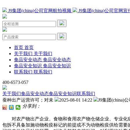
J9集团(china)公司官网航拍视频
J9集团(china)公司官网
首页
首页
关于我们
关于我们
食品安全动态
食品安全动态
食品安全知识
食品安全知识
联系我们
联系我们
400-6573-057
关于我们
食品安全动态
食品安全知识
联系我们
蚕种出产运营许可；对未
2025-08-01 14:22
J9集团(china
分享到：
对农产物出产企业、食物和食用农产物仓储企业、专业化病
包拆不具备加施动物检疫标记的前提或不为动物检疫供给需要