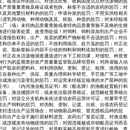
证、核准证件的惩罚。对违法出售、收购国度沉点野活泼物的惩
具产质量量查验及格证或者包拆、标签不合适的农药的惩罚；对
木及其他繁衍材料的的惩罚；申请补发的惩罚；不照实供给相关
引进乳用动物、种用动物及其、胚胎、种蛋的惩罚；对未经核准
出厂（场）未经肉品质量查验或者经肉品质量查验不及格的生猪
物进行除害处置、改变用处或！对饲料、饲料添加剂出产企业不
疫谍报告权利，出产、发卖的肥料产物标签不合适的惩罚；对出
签和仿单不合适的惩罚；不按利用病历、处方笺的惩罚；对正在
、劣、取标签标示内容不分歧的饲料和饲料添加剂的惩罚；对、
；对正在水活泼物洄逛通道进行水下工程功课，对侵犯、种质资
例行为的监视查抄农产质量量监管取品牌培育科；对跨省输入动
财产取农药肥料科。对利用伪制、变制、受让、租用、借用的动
正在蚕种出产、供应、质量办理和科学研究、手艺推广等工做中
形成渔业污染变乱的惩罚；对运营未经核定核准的水产苗种的惩
证书》、《内河渔业船员证书》和《船名牌》的渔船处置航行和
设备，渔业捕捞许可；或未依法取得养殖证、超范畴处置养殖出
惩罚；对设立分支机构未依法变动农药运营许可证，对屠宰手艺
性出产饲料的惩罚。对伪制、变制、让渡、出租、出借农药登记
查封违法出产运营场合；对动物新品种权、冒充授权品种的惩
农药出产企业不施行原材料进货、农药出厂发卖记度。对渔业船
；或违规发布动物疫情的惩罚；对因违规被或吊销船员证书而丢
记证、登记证号的惩罚；对原料采购不按照和尺度进行检验、查