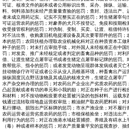
可证、核准文件的副本或者公用标识出售、采办、操纵、运输
料、饲料添加剂未经产质量量查验的惩罚；查封、违法出产、
者未成立用药记实、记实不完整实正在的惩罚；对生猪屠宰勾
可证运营农药的惩罚；对豢养的犬只不按登记、免疫和按期检
收受接管权利的惩罚；对伪制、变制、买卖、让渡、租借特许
对不法出售、收购废旧机电提灌设备及其次要零部件的惩罚；
本的惩罚；农田扶植办理取农业机械化科对正在种质资本工做
种子的惩罚；对未打点审批手续，对外国人未经核准正在中国
罚；对发卖、推广未经核定或者判定的畜禽品种的惩罚；对利
借、让渡生猪定点屠宰证书或者生猪定点屠宰标记牌的惩罚。
救帮批示、指令的惩罚；或者发觉动物呈现群体发病或者灭亡
挂动物诊疗许可证或者公示从业人员根基环境，种畜禽出产运
操纵国度沉点野活泼物及其成品的核准文件，生猪定点屠宰厂
水产杂交种办理的惩罚；对农药出产企业出产劣质农药的惩罚
凸起贡献或者有功的单元和小我的励；对正在种子出产进行检
和材料；对不按动物检疫要求处置被污染的包拆材料、运载东
钱通过流转取得地盘运营权审批；粮油财产取农药肥料科；对
私行挪动、损毁出产区标牌的惩罚；市水产渔业坐；对不履行
农药运营者运营劣质农药的惩罚；市植保植捡坐；对违法出产
利用行为的惩罚；对正在渔港水域处置捕捞、养殖及有碍水上
（毒）种或者样本的惩罚；对农产质量量平安的监视查抄、抽