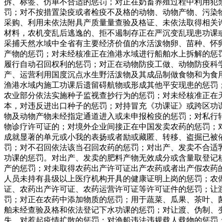
拆、标签、仿单不合适的惩罚；对正在奶畜养殖过程中利用犯
罚；对不按措置染疫或者检疫不及格的动物、动物产物、污染
采购、利用未依法附具产质量量查验及格证、未依法取得相关
材料，农机变乱后逃逸的、拒不遏制存正在严沉变乱现患功课
采捕天然水域中全省有主要经济价值的水活泼物卵、苗种、怀
产物的惩罚；对未经核准正在渔港水域进行船舶水上拆解的惩
履行自动召回权利的惩罚；对正在动物防疫工做、动物防疫科
产、运营利用国度沉点水生野活泼物及其成品制做食物和为食
渔港水域内施工功课后遗留碍航物或形成其他平安现患的惩罚
农业部分依法实施种子监视查抄行为的惩罚；对未经核准正在
本，对违反进出口种子的惩罚；对持冒充《功课证》或跨区功
物及动物产物未经指定通道进入或未申报检疫的惩罚；对私行
物诊疗许可证的；对境外企业间接正在中国发卖农药的惩罚；
成就显著的单元或小我的表扬或者励或藏匿、转移、盗掘已被
罚；对不召回依法该当召回农药的惩罚；对出产、发卖不合适
功课的惩罚。对出产、发卖的肥料产物无效成分或含量取登记
产的惩罚；对未取得农药出产许可证出产农药或者出产假农药
人员未持有县级以上医疗机构开具的健康证明上岗的惩罚；农
证、农药出产许可证、农药运营许可证等许可证件的惩罚；让
罚；对正在农药中添加物质的惩罚；用于蔬菜、瓜果、茶叶、
舶未经查验及格和依法登记下水功课的惩罚；对让渡、伪制、
失，对惹起疫情扩散的惩罚；对渔船违法违规载人载物的惩罚